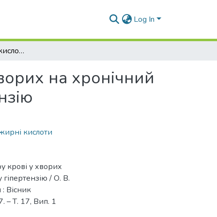
Log In
Показники жирнокислотного спектру крові у хворих на хронічний безка'мяний холецистит та артеріальну гіпертензію
ворих на хронічний
нзію
жирні кислоти
у крові у хворих
гіпертензію / О. В.
: Вісник
 – Т. 17, Вип. 1