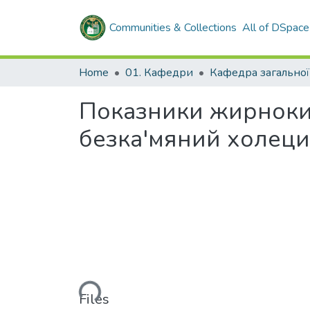
Communities & Collections
All of DSpace
Home
01. Кафедри
Показники жирнокис
безка'мяний холецис
Loading...
Files