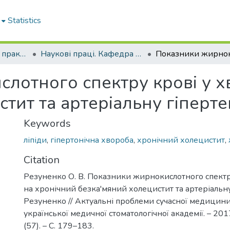
Statistics
Кафедра загальної практики – сімейної медицини та внутрішніх хвороб
Наукові праці. Кафедра загальної практики – сімейної медицини та внутрішніх хвороб
лотного спектру крові у х
тит та артеріальну гіперте
Keywords
ліпіди
,
гіпертонічна хвороба
,
хронічний холецистит
,
Citation
Резуненко О. В. Показники жирнокислотного спектр
на хронічний безка'мяний холецистит та артеріальну 
Резуненко // Актуальні проблеми сучасної медицини 
української медичної стоматологічної академії. – 2017.
(57). – С. 179–183.