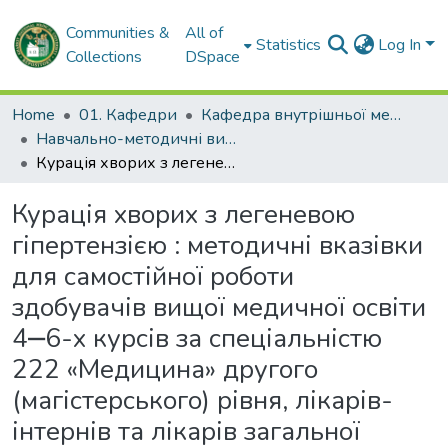
Communities &
All of
Statistics
Log In
Collections
DSpace
Home
01. Кафедри
Кафедра внутрішньої медицини № 1
Навчально-методичні видання. Кафедра внутрішньої медицини № 1
Курація хворих з легеневою гіпертензією : методичні вказівки для самостійної роботи здобувачів вищої медичної освіти 4‒6-х курсів за спеціальністю 222 «Медицина» другого (магістерського) рівня, лікарів-інтернів та лікарів загальної практики – сімейної медицини
Курація хворих з легеневою
гіпертензією : методичні вказівки
для самостійної роботи
здобувачів вищої медичної освіти
4‒6-х курсів за спеціальністю
222 «Медицина» другого
(магістерського) рівня, лікарів-
інтернів та лікарів загальної