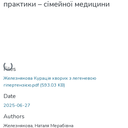
практики – сімейної медицини
Loading...
Files
Железнякова Курація хворих з легеневою
гіпертензією.pdf
(593.03 KB)
Date
2025-06-27
Authors
Железнякова, Наталя Мерабівна