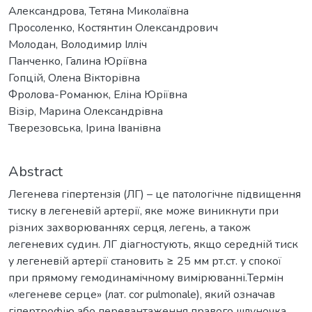
Александрова, Тетяна Миколаївна
Просоленко, Костянтин Олександрович
Молодан, Володимир Ілліч
Панченко, Галина Юріївна
Гопцій, Олена Вікторівна
Фролова-Романюк, Еліна Юріївна
Візір, Марина Олександрівна
Тверезовська, Ірина Іванівна
Abstract
Легенева гіпертензія (ЛГ) – це патологічне підвищення
тиску в легеневій артерії, яке може виникнути при
різних захворюваннях серця, легень, а також
легеневих судин. ЛГ діагностують, якщо середній тиск
у легеневій артерії становить ≥ 25 мм рт.ст. у спокої
при прямому гемодинамічному вимірюванні.Термін
«легеневе серце» (лат. cor pulmonale), який означав
гіпертрофію або перевантаження правого шлуночка,