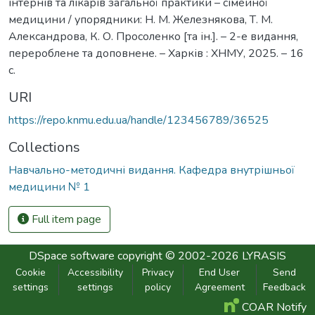
інтернів та лікарів загальної практики – сімейної
медицини / упорядники: Н. М. Железнякова, Т. М.
Александрова, К. О. Просоленко [та ін.]. – 2-е видання,
перероблене та доповнене. – Харків : ХНМУ, 2025. – 16
с.
URI
https://repo.knmu.edu.ua/handle/123456789/36525
Collections
Навчально-методичні видання. Кафедра внутрішньої
медицини № 1
Full item page
DSpace software
copyright © 2002-2026
LYRASIS
Cookie
Accessibility
Privacy
End User
Send
settings
settings
policy
Agreement
Feedback
COAR Notify