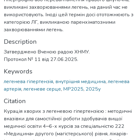
викликані захворюваннями легень, на даний час не
використовують. Іноді цей термін досі ототожнюють з
категорією ЛГ, викликаною паренхіматозними
захворюваннями легень.
Description
Затверджено Вченою радою ХНМУ.
Протокол № 11 від 27.06.2025.
Keywords
легенева гіпертензія
,
внутрішня медицина
,
легенева
артерія
,
легеневе серце
,
МР2025
,
2025у
Citation
Курація хворих з легеневою гіпертензією : методичні
вказівки для самостійної роботи здобувачів вищої
медичної освіти 4‒6-х курсів за спеціальністю 222
«Медицина» другого (магістерського) рівня, лікарів-