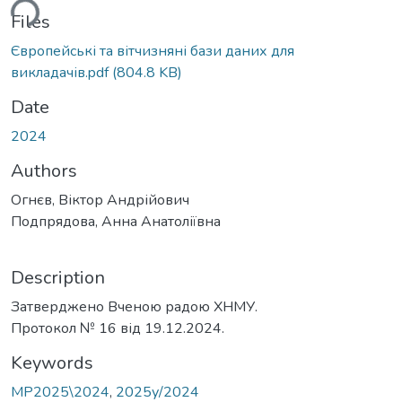
ding...
Files
Європейські та вітчизняні бази даних для
викладачів.pdf
(804.8 KB)
Date
2024
Authors
Огнєв, Віктор Андрійович
Подпрядова, Анна Анатоліївна
Description
Затверджено Вченою радою ХНМУ.
Протокол № 16 від 19.12.2024.
Keywords
МР2025\2024
,
2025у/2024