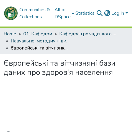
Communities &
All of
Statistics
Log In
Collections
DSpace
Home
01. Кафедри
Кафедра громадського здоров'я та управління охороною здоров'я
Навчально-методичні видання. Кафедра громадського здоров'я та управління охороною здоров'я
Європейські та вітчизняні бази даних про здоров'я населення
Європейські та вітчизняні бази
даних про здоров'я населення