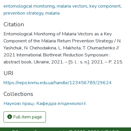
entomological monitoring
,
malaria vectors
,
key component
,
prevention strategy
,
malaria
Citation
Entomological Monitoring of Malaria Vectors as a Key
Component of the Malaria Return Prevention Strategy / N.
Yashchuk, N. Chehodaikina, L. Makhota, T. Chumachenko //
2021 International Biothreat Reduction Symposium :
abstract book, Ukraine, 2021. – [S. l. : s. n.], 2021. – P. 215.
URI
https://repo.knmu.edu.ua/handle/123456789/29624
Collections
Наукові праці. Кафедра епідеміології
Full item page