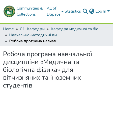
Communities &
All of
Statistics
Log In
Collections
DSpace
Home
01. Кафедри
Кафедра медичної та біологічної фізики і медичної інформатики
Навчально-методичні видання. Кафедра медичної та біологічної фізики і медичної інформатики
Робоча програма навчальної дисципліни «Медична та біологічна фізика» для вітчизняних та іноземних студентів
Робоча програма навчальної
дисципліни «Медична та
біологічна фізика» для
вітчизняних та іноземних
студентів