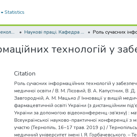
Statistics
Кафедра гігієни та екології № 2
Наукові праці. Кафедра гігієни та екології № 2
маційних технологій у забе
Citation
Роль сучасних інформаційних технологій у забезпече
медичної освіти / В. М. Лісовий, В. А. Капустник, В. Д.
Завгородній, А. М. Мацько // Інновації у вищій медич
фармацевтичній освіті України (з дистанційним пі
України за допомогою відеоконференц-зв’язку) : ма
Всеукраїнської науково-практичної конференції з
участю (Тернопіль, 16–17 трав. 2019 р.) / Тернопіль
медичний університет імені І. Я. Горбачевського. – Т