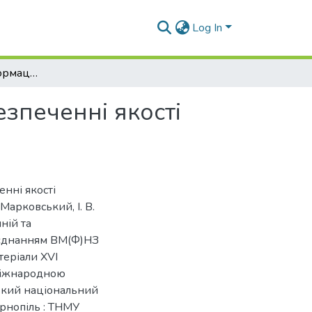
Log In
Роль сучасних інформаційних технологій у забезпеченні якості медичної освіти
зпеченні якості
нні якості
 Марковський, І. В.
ній та
д’єднанням ВМ(Ф)НЗ
теріали XVІ
 міжнародною
ський національний
ернопіль : ТНМУ