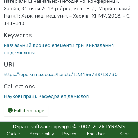
матеріали LІ навчально-методичної конференції,
Харків, 31 січня 2018 р. / ред. кол. : В. Д. Марковський
[та ін.] ; Харк. нац. мед. ун-т. – Харків : ХНМУ, 2018. – С.
141–143.
Keywords
навчальний процес
,
елементи гри
,
викладання
,
епідеміологія
URI
https://repo.knmu.edu.ua/handle/123456789/19730
Collections
Наукові праці. Кафедра епідеміології
Full item page
DSpace software
copyright © 2002-2026
LYRASIS
Cookie
Accessibility
Privacy
End User
Send