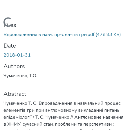
Loading...
Files
Впровадження в навч. пр-с ел-тів гри.pdf
(478.83 KB)
Date
2018-01-31
Authors
Чумаченко, Т.О.
Abstract
Чумаченко Т. О. Впровадження в навчальний процес
елементів гри при англомовному викладанні питань
епідеміології / Т. О. Чумаченко // Англомовне навчання
в ХНМУ: сучасний стан, проблеми та перспективи :