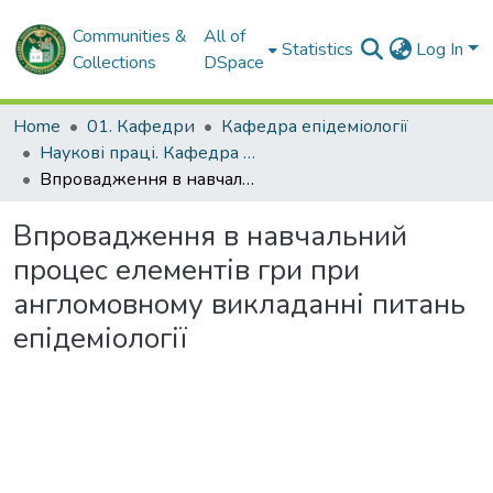
Communities &
All of
Statistics
Log In
Collections
DSpace
Home
01. Кафедри
Кафедра епідеміології
Наукові праці. Кафедра епідеміології
Впровадження в навчальний процес елементів гри при англомовному викладанні питань епідеміології
Впровадження в навчальний
процес елементів гри при
англомовному викладанні питань
епідеміології