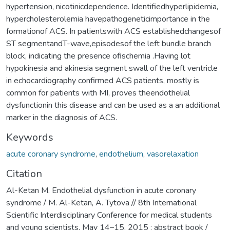
hypertension, nicotinicdependence. Identifiedhyperlipidemia,
hypercholesterolemia havepathogeneticimportance in the
formationof ACS. In patientswith ACS establishedchangesof
ST segmentandT-wave,episodesof the left bundle branch
block, indicating the presence ofischemia .Having lot
hypokinesia and akinesia segment swall of the left ventricle
in echocardiography confirmed ACS patients, mostly is
common for patients with MI, proves theendothelial
dysfunctionin this disease and can be used as a an additional
marker in the diagnosis of ACS.
Keywords
acute coronary syndrome
,
endothelium
,
vasorelaxation
Citation
Al-Ketan M. Endothelial dysfunction in acute coronary
syndrome / M. Al-Ketan, A. Tytova // 8th International
Scientific Interdisciplinary Conference for medical students
and young scientists, May 14–15, 2015 : abstract book /