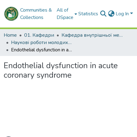
Communities &
All of
Statistics
Log In
Collections
DSpace
Home
01. Кафедри
Кафедра внутрішньої медицини № 2 і клінічної імунології та алергології імені академіка Л.Т. Малої
Наукові роботи молодих дослідників та кваліфікаційні роботи. Кафедра внутрішньої медицини № 2 і клінічної імунології та алергології ім. ак. Л.Т. Малої
Endothelial dysfunction in acute coronary syndrome
Endothelial dysfunction in acute
coronary syndrome