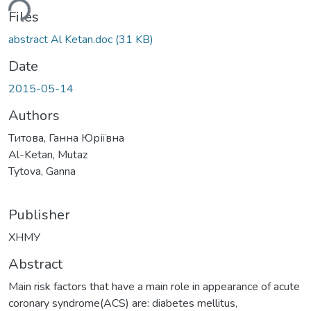
ding...
Files
abstract Al Ketan.doc
(31 KB)
Date
2015-05-14
Authors
Титова, Ганна Юріївна
Al-Ketan, Mutaz
Tytova, Ganna
Publisher
ХНМУ
Abstract
Main risk factors that have a main role in appearance of acute
coronary syndrome(ACS) are: diabetes mellitus,