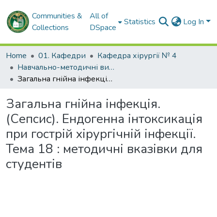
Communities &
All of
Statistics
Log In
Collections
DSpace
Home
01. Кафедри
Кафедра хірургії № 4
Навчально-методичні видання. Кафедра хірургії № 4
Загальна гнійна інфекція. (Сепсис). Ендогенна інтоксикація при гострій хірургічній інфекції. Тема 18 : методичні вказівки для студентів
Загальна гнійна інфекція.
(Сепсис). Ендогенна інтоксикація
при гострій хірургічній інфекції.
Тема 18 : методичні вказівки для
студентів