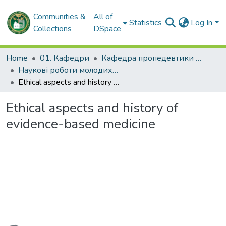
Communities &
All of
Statistics
Log In
Collections
DSpace
Home
01. Кафедри
Кафедра пропедевтики внутрішньої медицини № 1, основ біоетики та біобезпеки
Наукові роботи молодих дослідників. Кафедра пропедевтики внутрішньої медицини № 1, основ біоетики та біобезпеки
Ethical aspects and history of evidence-based medicine
Ethical aspects and history of
evidence-based medicine
ading...