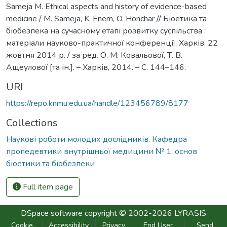
Sameja M. Ethical aspects and history of evidence-based
medicine / M. Sameja, K. Enem, O. Honchar // Біоетика та
біобезпека на сучасному етапі розвитку суспільства :
матеріали науково-практичної конференції, Харків, 22
жовтня 2014 р. / за ред. О. М. Ковальової, Т. В.
Ащеулової [та ін.]. – Харків, 2014. – С. 144–146.
URI
https://repo.knmu.edu.ua/handle/123456789/8177
Collections
Наукові роботи молодих дослідників. Кафедра
пропедевтики внутрішньої медицини № 1, основ
біоетики та біобезпеки
Full item page
DSpace software
copyright © 2002-2026
LYRASIS
Cookie
Accessibility
Privacy
End User
Send