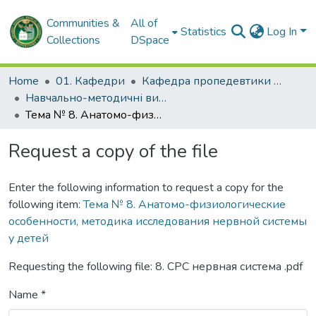
Communities &
All of
Statistics
Log In
Collections
DSpace
Home
01. Кафедри
Кафедра пропедевтики педіатрії № 2
Навчально-методичні видання. Кафедра пропедевтики педіатрії № 2
Тема № 8. Анатомо-физиологические особенности, методика исследования нервной системы у детей
Request a copy of the file
Enter the following information to request a copy for the
following item:
Тема № 8. Анатомо-физиологические
особенности, методика исследования нервной системы
у детей
Requesting the following file: 8. СРС нервная система .pdf
Name *