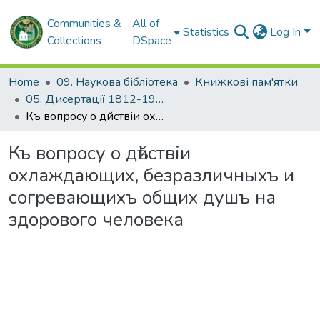
Communities &
All of
Statistics
Log In
Collections
DSpace
Home
09. Наукова бібліотека
Книжкові пам'ятки
05. Дисертації 1812-1926 рр.
Къ вопросу о дѣйствіи охлаждающих, безразличныхъ и согревающихъ общих душъ на здорового человека
Къ вопросу о дѣйствіи
охлаждающих, безразличныхъ и
согревающихъ общих душъ на
здорового человека