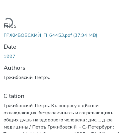
ding...
Files
ГРЖИБОВСКИЙ_П_64453.pdf
(37.94 MB)
Date
1887
Authors
Гржибовскій, Петръ.
Citation
Гржибовскій, Петръ. Къ вопросу о дѣйствіи
охлаждающих, безразличныхъ и согревающихъ
общих душъ на здорового человека : дис. ... д-ра
медицины / Петръ Гржибовскій. – С.-Петербург :