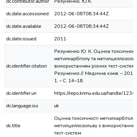
dc.contributor.author
Резуненко, Ю.К.
dc.date.accessioned
2012-06-08T08:34:44Z
dc.date.available
2012-06-08T08:34:44Z
dc.date.issued
2011
Резуненко Ю. К. Оцінка токсичност
метилкарбітолу та метилцеллозольв
dc.identifier.citation
використанням різних тест-систем /
Резуненко // Медична хімія. – 2011.
1. – С. 14–18.
dc.identifier.uri
https://repo.knmu.edu.ua/handle/12
dc.language.iso
uk
Оцінка токсичності метилкарбітолу 
dc.title
метилцеллозольву з використанням
тест-систем