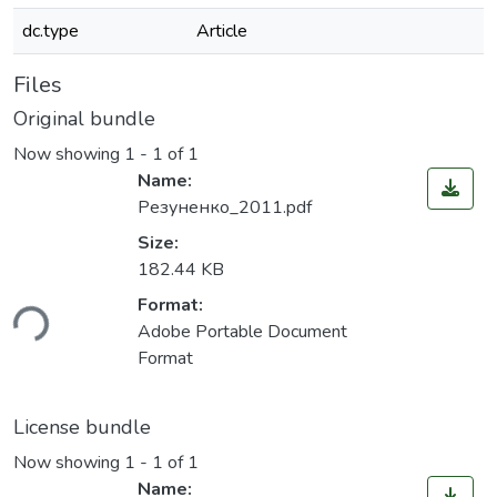
dc.type
Article
Files
Original bundle
Now showing
1 - 1 of 1
Name:
Резуненко_2011.pdf
Size:
182.44 KB
Format:
ding...
Adobe Portable Document
Format
License bundle
Now showing
1 - 1 of 1
Name: