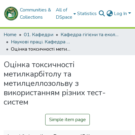
Communities &
All of
Statistics
Log In
Collections
DSpace
Home
01. Кафедри
Кафедра гігієни та екології № 2
Наукові праці. Кафедра гігієни та екології № 2
Оцінка токсичності метилкарбітолу та метилцеллозольву з використанням різних тест-систем
Оцінка токсичності
метилкарбітолу та
метилцеллозольву з
використанням різних тест-
систем
Simple item page