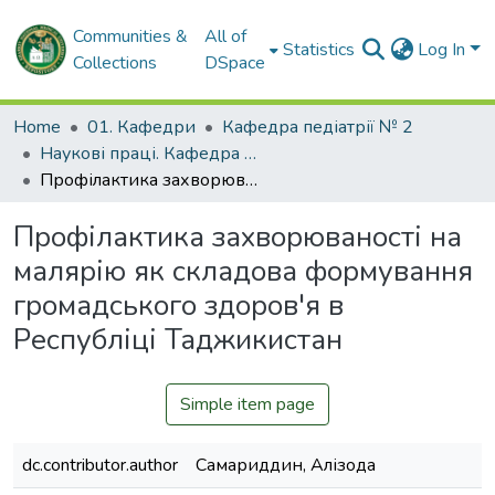
Communities &
All of
Statistics
Log In
Collections
DSpace
Home
01. Кафедри
Кафедра педіатрії № 2
Наукові праці. Кафедра педіатрії № 2
Профілактика захворюваності на малярію як складова формування громадського здоров'я в Республіці Таджикистан
Профілактика захворюваності на
малярію як складова формування
громадського здоров'я в
Республіці Таджикистан
Simple item page
dc.contributor.author
Самариддин, Алізода