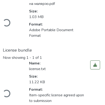
на малярію.pdf
Size:
ading...
1.03 MB
Format:
Adobe Portable Document
Format
License bundle
Now showing
1 - 1 of 1
Name:
license.txt
Size:
11.22 KB
ading...
Format:
Item-specific license agreed upon
to submission