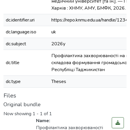
медичний університет [та ін.]. — По
Харків : ХНМУ, АМУ, БМФК, 2026. —
dc.identifier.uri
https://repo.knmu.edu.ua/handle/12
dc.language.iso
uk
dc.subject
2026у
Профілактика захворюваності на м
dc.title
складова формування громадського
Республіці Таджикистан
dc.type
Theses
Files
Original bundle
Now showing
1 - 1 of 1
Name:
Профілактика захворюваності