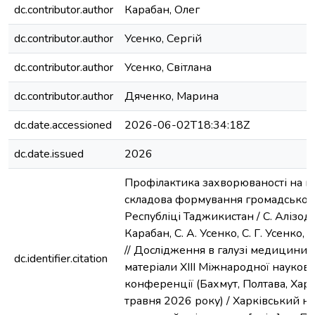
dc.contributor.author
Карабан, Олег
dc.contributor.author
Усенко, Сергій
dc.contributor.author
Усенко, Світлана
dc.contributor.author
Дяченко, Марина
dc.date.accessioned
2026-06-02T18:34:18Z
dc.date.issued
2026
Профілактика захворюваності на м
складова формування громадського
Республіці Таджикистан / С. Алізода,
Карабан, С. А. Усенко, С. Г. Усенко, 
// Дослідження в галузі медицини та
dc.identifier.citation
матеріали ХІІІ Міжнародної науков
конференції (Бахмут, Полтава, Харк
травня 2026 року) / Харківський н