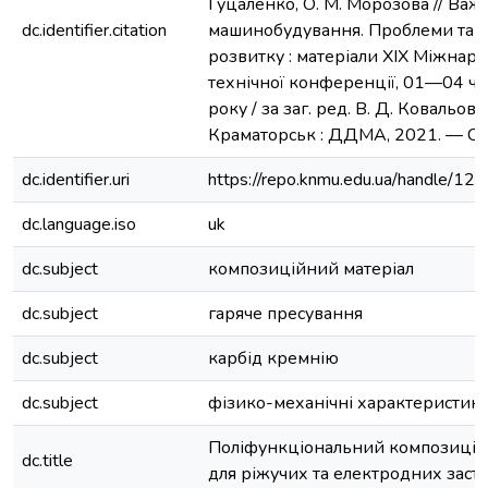
Гуцаленко, О. М. Морозова // Важ
dc.identifier.citation
машинобудування. Проблеми та 
розвитку : матеріали XIX Міжнар
технічної конференції, 01—04 ч
року / за заг. ред. В. Д. Ковальова
Краматорськ : ДДМА, 2021. — С. 
dc.identifier.uri
https://repo.knmu.edu.ua/handle/
dc.language.iso
uk
dc.subject
композиційний матеріал
dc.subject
гаряче пресування
dc.subject
карбід кремнію
dc.subject
фізико-механічні характеристик
Поліфункціональний композицій
dc.title
для ріжучих та електродних заст