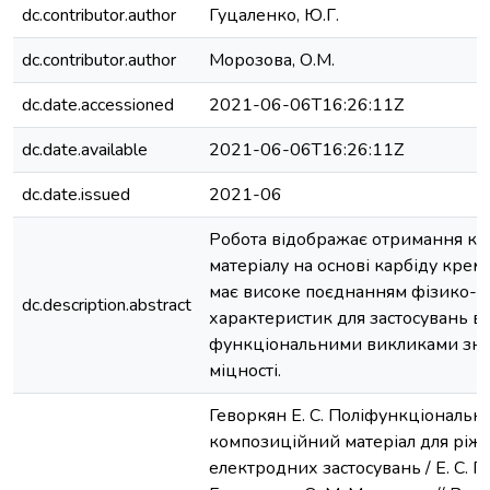
dc.contributor.author
Гуцаленко, Ю.Г.
dc.contributor.author
Морозова, О.М.
dc.date.accessioned
2021-06-06T16:26:11Z
dc.date.available
2021-06-06T16:26:11Z
dc.date.issued
2021-06
Робота відображає отримання к
матеріалу на основі карбіду кремн
має високе поєднанням фізико-м
dc.description.abstract
характеристик для застосувань в 
функціональними викликами знос
міцності.
Геворкян Е. С. Поліфункціональн
композиційний матеріал для ріжу
електродних застосувань / Е. С. Ге