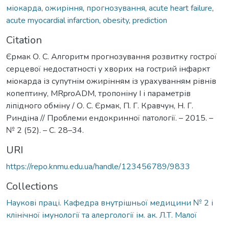
міокарда
,
ожиріння
,
прогнозування
,
acute heart failure
,
acute myocardial infarction
,
obesity
,
prediction
Citation
Єрмак О. С. Алгоритм прогнозування розвитку гострої
серцевої недостатності у хворих на гострий інфаркт
міокарда із супутнім ожирінням із урахуванням рівнів
копептину, MRproADM, тропоніну І і параметрів
ліпідного обміну / О. С. Єрмак, П. Г. Кравчун, Н. Г.
Риндіна // Проблеми ендокринної патології. – 2015. –
№ 2 (52). – С. 28–34.
URI
https://repo.knmu.edu.ua/handle/123456789/9833
Collections
Наукові праці. Кафедра внутрішньої медицини № 2 і
клінічної імунології та алергології ім. ак. Л.Т. Малої