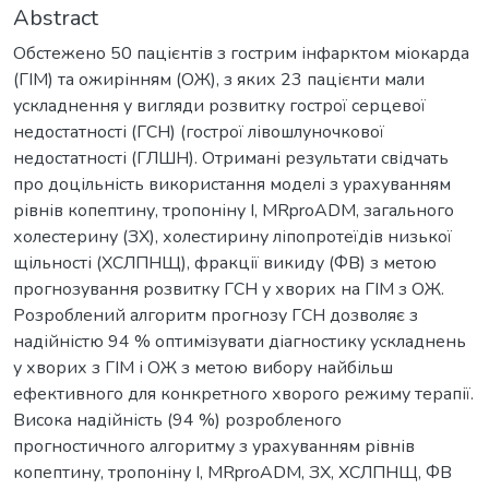
Abstract
Обстежено 50 пацієнтів з гострим інфарктом міокарда
(ГІМ) та ожирінням (ОЖ), з яких 23 пацієнти мали
ускладнення у вигляди розвитку гострої серцевої
недостатності (ГСН) (гострої лівошлуночкової
недостатності (ГЛШН). Отримані результати свідчать
про доцільність використання моделі з урахуванням
рівнів копептину, тропоніну I, MRproADM, загального
холестерину (ЗХ), холестирину ліпопротеїдів низької
щільності (ХСЛПНЩ), фракції викиду (ФВ) з метою
прогнозування розвитку ГСН у хворих на ГІМ з ОЖ.
Розроблений алгоритм прогнозу ГСН дозволяє з
надійністю 94 % оптимізувати діагностику ускладнень
у хворих з ГІМ і ОЖ з метою вибору найбільш
ефективного для конкретного хворого режиму терапії.
Висока надійність (94 %) розробленого
прогностичного алгоритму з урахуванням рівнів
копептину, тропоніну I, MRproADM, ЗХ, ХСЛПНЩ, ФВ