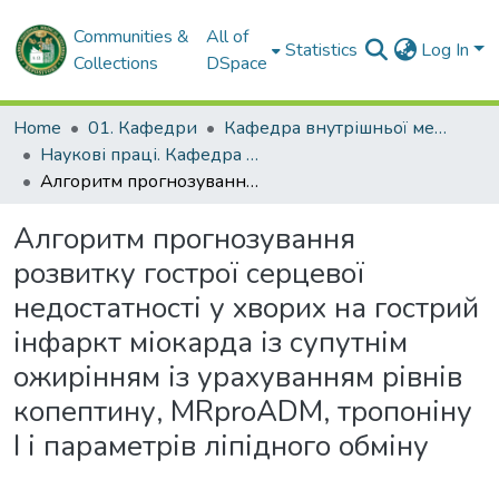
Communities &
All of
Statistics
Log In
Collections
DSpace
Home
01. Кафедри
Кафедра внутрішньої медицини № 2 і клінічної імунології та алергології імені академіка Л.Т. Малої
Наукові праці. Кафедра внутрішньої медицини № 2 і клінічної імунології та алергології ім. ак. Л.Т. Малої
Алгоритм прогнозування розвитку гострої серцевої недостатності у хворих на гострий інфаркт міокарда із супутнім ожирінням із урахуванням рівнів копептину, MRproADM, тропоніну І і параметрів ліпідного обміну
Алгоритм прогнозування
розвитку гострої серцевої
недостатності у хворих на гострий
інфаркт міокарда із супутнім
ожирінням із урахуванням рівнів
копептину, MRproADM, тропоніну
І і параметрів ліпідного обміну