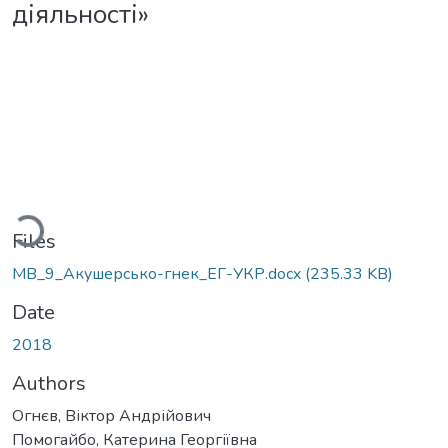
діяльності»
oading...
Files
МВ_9_Акушерсько-гнек_ЕГ-УКР.docx
(235.33 KB)
Date
2018
Authors
Огнєв, Віктор Андрійович
Помогайбо, Катерина Георгіївна