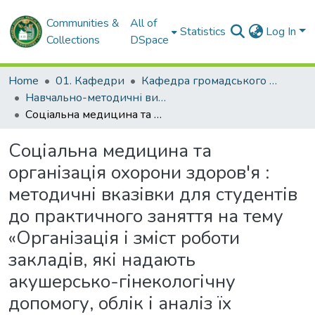
Communities &
All of
Statistics
Log In
Collections
DSpace
Home
01. Кафедри
Кафедра громадського здоров'я та управління охороною здоров'я
Навчально-методичні видання. Кафедра громадського здоров'я та управління охороною здоров'я
Соціальна медицина та організація охорони здоров'я : методичні вказівки для студентів до практичного заняття на тему «Організація і зміст роботи закладів, які надають акушерсько-гінекологічну допомогу, облік і аналіз їх діяльності»
Соціальна медицина та
організація охорони здоров'я :
методичні вказівки для студентів
до практичного заняття на тему
«Організація і зміст роботи
закладів, які надають
акушерсько-гінекологічну
допомогу, облік і аналіз їх