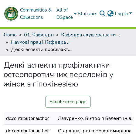
Communities &
All of
Statistics
Log In
Collections
DSpace
Home
01. Кафедри
Кафедра акушерства та гінекології № 2
Наукові праці. Кафедра акушерства та гінекології № 2
Деякі аспекти профілактики остеопоротичних переломів у жінок з гіпокінезією
Деякі аспекти профілактики
остеопоротичних переломів у
жінок з гіпокінезією
Simple item page
dc.contributor.author
Лазуренко, Вікторія Валентинівн
dc.contributor.author
Старкова, Ірина Володимирівна