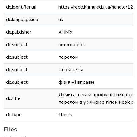
dc.identifier.uri
https://repo.knmu.edu.ua/handle/
dc.language.iso
uk
dc.publisher
ХНМУ
dc.subject
остеопороз
dc.subject
перелом
dc.subject
гіпокінезія
dc.subject
фізичні вправи
Деякі аспекти профілактики ост
dc.title
переломів у жінок з гіпокінезією
dc.type
Thesis
Files