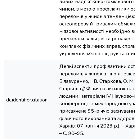
вивих надп'ятково-гомілкового су
чином, з метою профілактики ос
переломів у жінок з тенденцією 
остеопорозу й тривалим обмежен
м’язової активності необхідно в
препарати кальцію та регулярно
комплекс фізичних вправ, спрям
укріплення м’язів ніг, рук та спини
Деякі аспекти профілактики ост
переломів у жінок з гіпокінезією /
В.лазуренко, І. В. Старкова, О. М. 
Старкова // Фізична активність і я
людини : матеріали IV Науково-п
dc.identifier.citation
конференції з міжнародною учас
присвячена 95-річчю заснування
фізичного виховання та здоров’я
Харків, 07 квітня 2023 р.). – Харк
– С. 90–95.