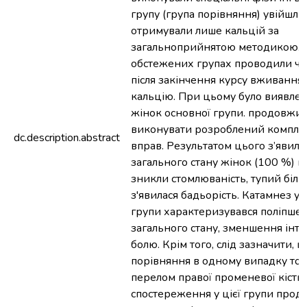
групу (група порівняння) увійшли 
отримували лише кальцій за
загальноприйнятою методикою. О
обстежених групах проводили чер
після закінчення курсу вживання
кальцію. При цьому було виявлен
жінок основної групи. продовжи
виконувати розроблений компле
dc.description.abstract
вправ. Результатом цього з’явил
загального стану жінок (100 %) п
зникли стомлюваність, тупий біль у
з'явилася бадьорість. Катамнез у 
групи характеризувався поліпше
загального стану, зменшення інте
болю. Крім того, слід зазначити, щ
порівняння в одному випадку то
перелом правої променевої кістк
спостереження у цієї групи прод