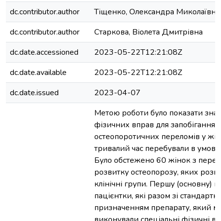
dc.contributor.author
Тіщенко, Олександра Миколаївна
dc.contributor.author
Старкова, Віолета Дмитрівна
dc.date.accessioned
2023-05-22T12:21:08Z
dc.date.available
2023-05-22T12:21:08Z
dc.date.issued
2023-04-07
Метою роботи було показати зна
фізичних вправ для запобігання
остеопоротичних переломів у жін
тривалий час перебували в умовах 
Було обстежено 60 жінок з пере
розвитку остеопорозу, яких розпо
клінічні групи. Першу (основну) г
пацієнтки, які разом зі стандартн
призначенням препарату, який мі
виконували спеціальні фізичні вп