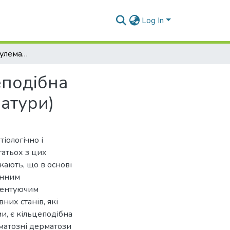
Log In
Неінфекційні гранулематозні дерматози: кільцеподібна гранульома та ліпоїдний некробіоз (огляд літератури)
еподібна
ратури)
іологічно і
гатьох з цих
жають, що в основі
енним
зентуючим
них станів, які
и, є кільцеподібна
ематозні дерматози