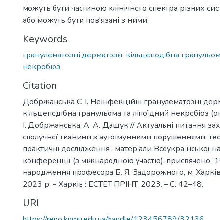
можуть бути частиною клінічного спектра різних си
або можуть бути пов'язані з ними.
Keywords
гранулематозні дерматози
,
кільцеподібна гранульо
некробіоз
Citation
Добржанська Є. І. Неінфекційні гранулематозні дер
кільцеподібна гранульома та ліпоїдний некробіоз (огл
І. Добржанська, А. А. Дащук // Актуальні питання з
сполучної тканини з аутоімунними порушеннями: тео
практичні дослідження : матеріали Всеукраїнської н
конференції (з міжнародною участю), присвяченої 1
народження професора Б. Я. Задорожного, м. Харків
2023 р. – Харків : ЕСТЕТ ПРІНТ, 2023. – С. 42–48.
URI
https://repo.knmu.edu.ua/handle/123456789/32136