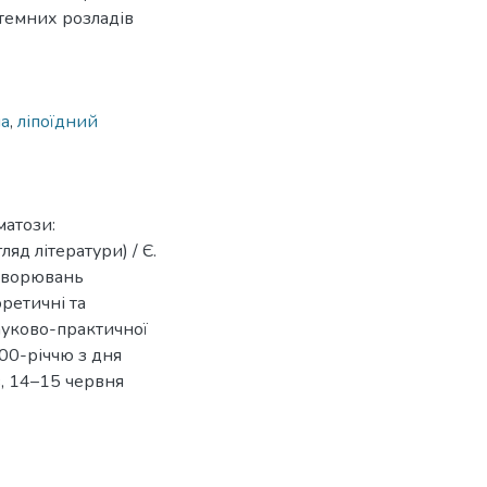
стемних розладів
ма
,
ліпоїдний
матози:
яд літератури) / Є.
ахворювань
ретичні та
ауково-практичної
00-річчю з дня
, 14–15 червня