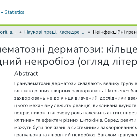
Statistics
Кафедра дерматології, венерології і СНІДу
Наукові праці. Кафедра дерматології, венерології і СНІДу
ематозні дерматози: кільц
дний некробіоз (огляд літе
Abstract
Гранулематозні дерматози складають велику групу ет
клінічно різних шкірних захворювань. Патогенез ба
захворювань не до кінця вивчений, дослідники вва
цього механізму лежить реакція, викликана імуног
подразником, і ключову роль належить антигенпре
клітинам та ефектам різних цитокінів. Серед реактив
можуть бути пов'язані із системними захворюванням
гранульома та ліпоїдний некробіоз. Загалом гранул