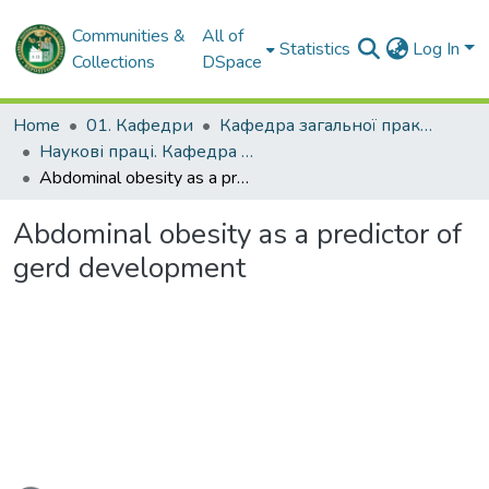
Communities &
All of
Statistics
Log In
Collections
DSpace
Home
01. Кафедри
Кафедра загальної практики – сімейної медицини та внутрішніх хвороб
Наукові праці. Кафедра загальної практики – сімейної медицини та внутрішніх хвороб
Abdominal obesity as a predictor of gerd development
Abdominal obesity as a predictor of
gerd development