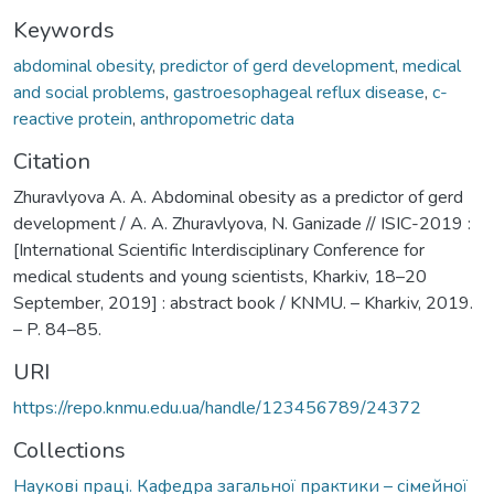
Keywords
abdominal obesity
,
predictor of gerd development
,
medical
and social problems
,
gastroesophageal reflux disease
,
с-
reactive protein
,
anthropometric data
Citation
Zhuravlyova А. А. Abdominal obesity as a predictor of gerd
development / A. A. Zhuravlyova, N. Ganizade // ISIC-2019 :
[International Scientific Interdisciplinary Conference for
medical students and young scientists, Kharkiv, 18–20
September, 2019] : abstract book / KNMU. – Kharkiv, 2019.
– P. 84–85.
URI
https://repo.knmu.edu.ua/handle/123456789/24372
Collections
Наукові праці. Кафедра загальної практики – сімейної