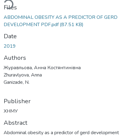
ding...
Files
ABDOMINAL OBESITY AS A PREDICTOR OF GERD
DEVELOPMENT PDF.pdf
(87.51 KB)
Date
2019
Authors
Журавльова, Анна Костянтинівна
Zhuravlyova, Anna
Ganizade, N.
Publisher
ХНМУ
Abstract
Abdominal obesity as a predictor of gerd development