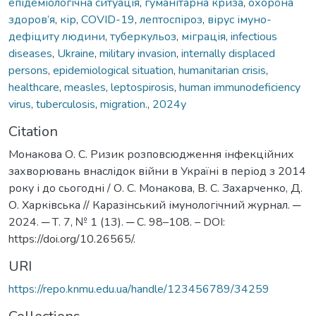
епідеміологічна ситуація
,
гуманітарна криза
,
охорона
здоров’я
,
кір
,
COVID-19
,
лептоспіроз
,
вірус імуно-
дефіциту людини
,
туберкульоз
,
міграція
,
infectious
diseases
,
Ukraine
,
military invasion
,
internally displaced
persons
,
epidemiological situation
,
humanitarian crisis
,
healthcare
,
measles
,
leptospirosis
,
human immunodeficiency
virus
,
tuberculosis
,
migration.
,
2024у
Citation
Монакова О. С. Ризик розповсюдження інфекційних
захворювань внаслідок війни в Україні в період з 2014
року і до сьогодні / О. С. Монакова, В. С. Захарченко, Д.
О. Харківська // Каразінський імунологічний журнал. ─
2024. ─ Т. 7, № 1 (13). ─ С. 98–108. – DOI:
https://doi.org/10.26565/.
URI
https://repo.knmu.edu.ua/handle/123456789/34259