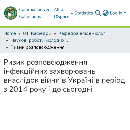
Communities &
All of
Statistics
Log In
Collections
DSpace
Home
01. Кафедри
Кафедра епідеміології
Наукові роботи молодих дослідників. Кафедра епідеміології
Ризик розповсюдження інфекційних захворювань внаслідок війни в Україні в період з 2014 року і до сьогодні
Ризик розповсюдження
інфекційних захворювань
внаслідок війни в Україні в період
з 2014 року і до сьогодні