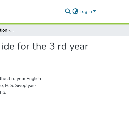
Log In
Nursing practice. Section «Pediatrics» : Teacher’s guide for the 3 rd year English medium students of medical faculty
ide for the 3 rd year
 the 3 rd year English
o, H. S. Sivoplyas-
 p.