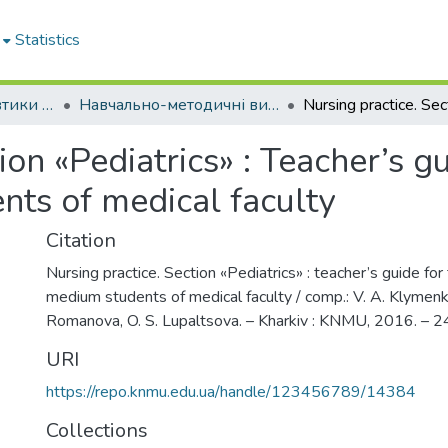
Statistics
Кафедра пропедевтики педіатрії № 2
Навчально-методичні видання. Кафедра пропедевтики педіатрії № 2
ion «Pediatrics» : Teacher’s gu
nts of medical faculty
Citation
Nursing practice. Section «Pediatrics» : teacher’s guide for
medium students of medical faculty / comp.: V. A. Klymenk
Romanova, O. S. Lupaltsova. – Kharkiv : KNMU, 2016. – 24
URI
https://repo.knmu.edu.ua/handle/123456789/14384
Collections