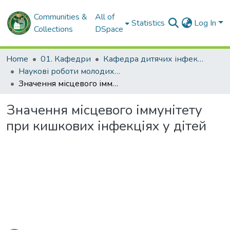
Communities &
All of
Statistics
Log In
Collections
DSpace
Home
01. Кафедри
Кафедра дитячих інфекційних хвороб
Наукові роботи молодих дослідників. Кафедра дитячих інфекційних хвороб
Значення місцевого іммунітету при кишкових інфекціях у дітей
Значення місцевого іммунітету
при кишкових інфекціях у дітей