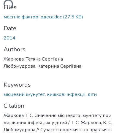
ding...
Files
местніе факторі одеса.doc
(27.5 KB)
Date
2014
Authors
Жаркова, Тетяна Сергіївна
Любомудрова, Катерина Сергіївна
Keywords
місцевий імунутет
,
кишкові інфекції
,
діти
Citation
Жаркова Т. С. Значення місцевого імунітету при
кишкових інфекціях у дітей / Т. С. Жаркова, К. С.
Любомудрова // Сучасні теоретичні та практичні