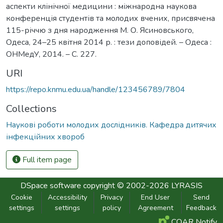
аспекти клінічної медицини : міжнародна наукова
конференція студентів та молодих вчених, присвячена
115-річчю з дня народження М. О. Ясиновського,
Одеса, 24–25 квітня 2014 р. : тези доповідей. – Одеса :
ОНМедУ, 2014. – С. 227.
URI
https://repo.knmu.edu.ua/handle/123456789/7804
Collections
Наукові роботи молодих дослідників. Кафедра дитячих
інфекційних хвороб
Full item page
DSpace software
copyright © 2002-2026
LYRASIS
Cookie
Accessibility
Privacy
End User
Send
settings
settings
policy
Agreement
Feedback
COAR Notify