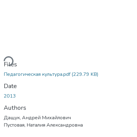
ding...
Files
Педагогическая культура.pdf
(229.79 KB)
Date
2013
Authors
Дащук, Андрей Михайлович
Пустовая, Наталия Александровна