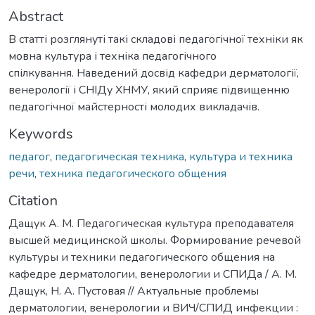
Abstract
В статті розглянуті такі складові педагогічної техніки як
мовна культура і техніка педагогічного
спілкування. Наведений досвід кафедри дерматології,
венерології і СНІДу ХНМУ, який сприяє підвищенню
педагогічної майстерності молодих викладачів.
Keywords
педагог
,
педагогическая техника
,
культура и техника
речи
,
техника педагогического общения
Citation
Дащук А. М. Педагогическая культура преподавателя
высшей медицинской школы. Формирование речевой
культуры и техники педагогического общения на
кафедре дерматологии, венерологии и СПИДа / А. М.
Дащук, Н. А. Пустовая // Актуальные проблемы
дерматологии, венерологии и ВИЧ/СПИД инфекции :