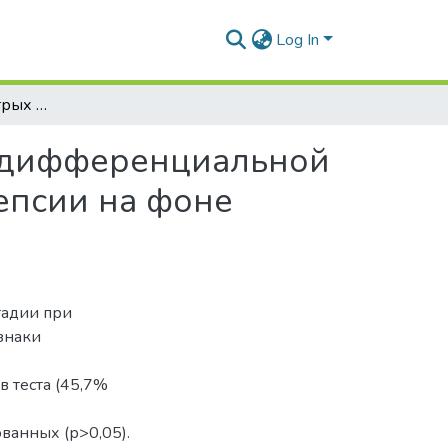
Log In
Применение «быстрых фекальных тестов» для дифференциальной диагностики неисследованной кишечной диспепсии на фоне гипертонической болезни
я дифференциальной
епсии на фоне
тадии при
знаки
 теста (45,7%
ванных (р>0,05).