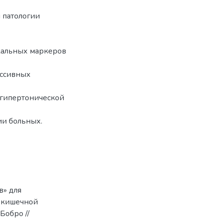
 патологии
кальных маркеров
ессивных
 гипертонической
ии больных.
в» для
 кишечной
Бобро //