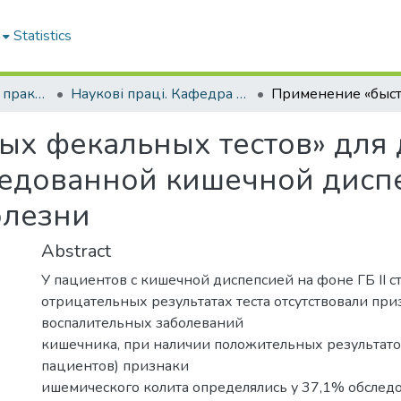
Statistics
Кафедра загальної практики – сімейної медицини та внутрішніх хвороб
Наукові праці. Кафедра загальної практики – сімейної медицини та внутрішніх хвороб
ых фекальных тестов» дл
ледованной кишечной дисп
олезни
Abstract
У пациентов с кишечной диспепсией на фоне ГБ II с
отрицательных результатах теста отсутствовали при
воспалительных заболеваний
кишечника, при наличии положительных результатов
пациентов) признаки
ишемического колита определялись у 37,1% обследо