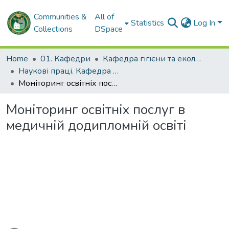
Communities &
All of
Statistics
Log In
Collections
DSpace
Home
01. Кафедри
Кафедра гігієни та екології № 2
Наукові праці. Кафедра гігієни та екології № 2
Моніторинг освітніх послуг в медичній додипломній освіті
Моніторинг освітніх послуг в
медичній додипломній освіті