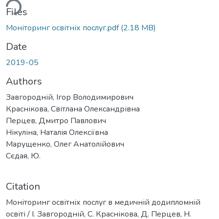
ding...
Files
Моніторинг освітніх послуг.pdf
(2.18 MB)
Date
2019-05
Authors
Завгородній, Ігор Володимирович
Краснікова, Світлана Олександрівна
Перцев, Дмитро Павлович
Нікуліна, Наталія Олексіївна
Марущенко, Олег Анатолійович
Сєдая, Ю.
Citation
Моніторинг освітніх послуг в медичній додипломній
освіті / І. Завгородній, С. Краснікова, Д. Перцев, Н.