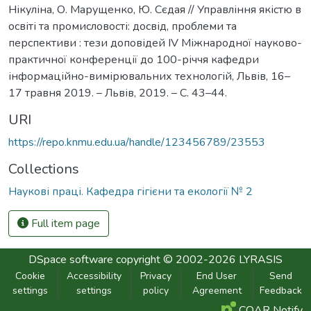
Нікуліна, О. Марущенко, Ю. Сєдая // Управління якістю в
освіті та промисловості: досвід, проблеми та
перспективи : тези доповідей ІV Міжнародної науково-
практичної конференції до 100-річчя кафедри
інформаційно-вимірювальних технологій, Львів, 16–
17 травня 2019. – Львів, 2019. – С. 43–44.
URI
https://repo.knmu.edu.ua/handle/123456789/23553
Collections
Наукові праці. Кафедра гігієни та екології № 2
Full item page
DSpace software
copyright © 2002-2026
LYRASIS
Cookie
Accessibility
Privacy
End User
Send
settings
settings
policy
Agreement
Feedback
COAR Notify