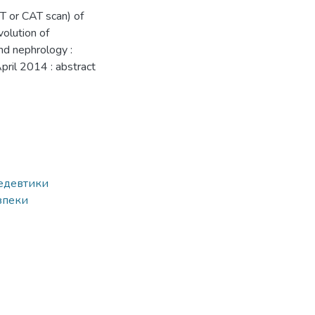
 or CAT scan) of
olution of
nd nephrology :
April 2014 : abstract
педевтики
зпеки