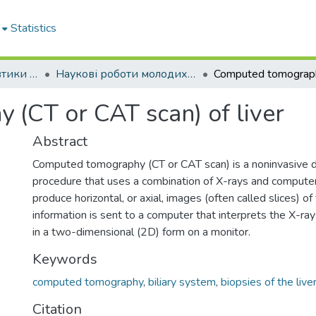
Statistics
Кафедра пропедевтики внутрішньої медицини № 1, основ біоетики та біобезпеки
Наукові роботи молодих дослідників. Кафедра пропедевтики внутрішньої медицини № 1, основ біоетики та біобезпеки
(CT or CAT scan) of liver
Abstract
Computed tomography (CT or CAT scan) is a noninvasive d
procedure that uses a combination of X-rays and compute
produce horizontal, or axial, images (often called slices) o
information is sent to a computer that interprets the X-ray
in a two-dimensional (2D) form on a monitor.
Keywords
computed tomography
,
biliary system
,
biopsies of the live
Citation