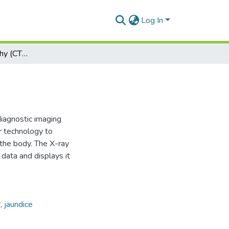
Log In
Computed tomography (CT or CAT scan) of liver
iagnostic imaging
r technology to
f the body. The X-ray
 data and displays it
r
,
jaundice