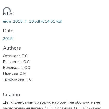
Loading...
Files
eikm_2015_4_10.pdf
(614.51 KB)
Date
2015
Authors
Оспанова, Т.С.
Більченко, О.С.
Болокадзе, Є.О.
Піонова, О.М.
Трифонова, Н.С.
Citation
Деякі фенотипи у хворих на хронічне обструктивне
захворювання легень / Т. С. Оспанова, О. С. Більченко,