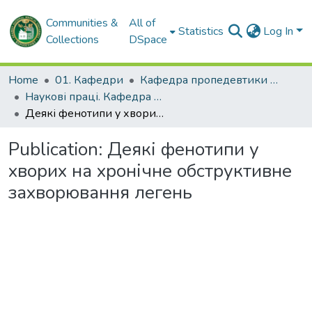
Communities &
All of
Statistics
Log In
Collections
DSpace
Home
01. Кафедри
Кафедра пропедевтики внутрішньої медицини № 2 та медсестринства
Наукові праці. Кафедра пропедевтики внутрішньої медицини № 2 та медсестринства
Деякі фенотипи у хворих на хронічне обструктивне захворювання легень
Publication:
Деякі фенотипи у
хворих на хронічне обструктивне
захворювання легень