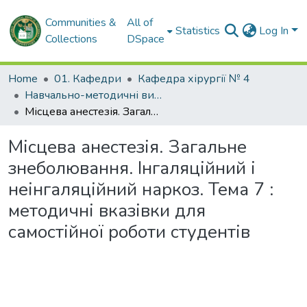
Communities &
All of
Statistics
Log In
Collections
DSpace
Home
01. Кафедри
Кафедра хірургії № 4
Навчально-методичні видання. Кафедра хірургії № 4
Місцева анестезія. Загальне знеболювання. Інгаляційний і неінгаляційний наркоз. Тема 7 : методичні вказівки для самостійної роботи студентів
Місцева анестезія. Загальне
знеболювання. Інгаляційний і
неінгаляційний наркоз. Тема 7 :
методичні вказівки для
самостійної роботи студентів