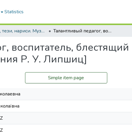
Statistics
Статті, тези, нариси. Музей медицини
Талантливый педагог, воспитатель, блестящий лектор [К 100-летию со дня рождения Р. У. Липшиц]
г, воспитатель, блестящий 
ния Р. У. Липшиц]
Simple item page
колаевна
колаївна
7Z
7Z