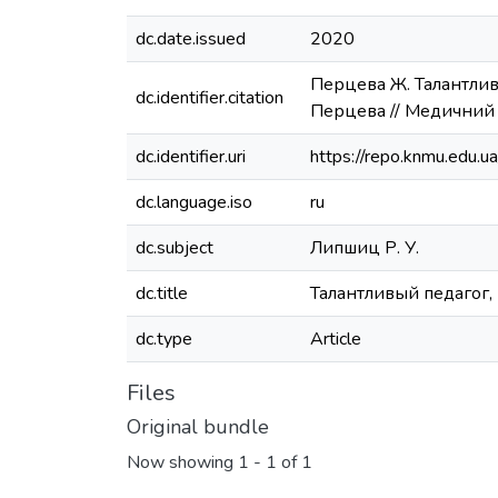
dc.date.issued
2020
Перцева Ж. Талантлив
dc.identifier.citation
Перцева // Медичний ун
dc.identifier.uri
https://repo.knmu.edu
dc.language.iso
ru
dc.subject
Липшиц Р. У.
dc.title
Талантливый педагог,
dc.type
Article
Files
Original bundle
Now showing
1 - 1 of 1