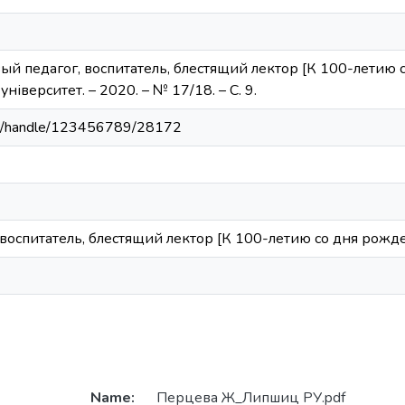
ый педагог, воспитатель, блестящий лектор [К 100-летию с
іверситет. – 2020. – № 17/18. – С. 9.
.ua/handle/123456789/28172
 воспитатель, блестящий лектор [К 100-летию со дня рожде
Name:
Перцева Ж_Липшиц РУ.pdf