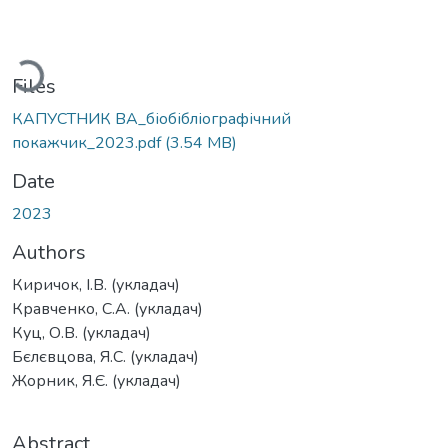
Loading...
Files
КАПУСТНИК ВА_біобібліографічний
покажчик_2023.pdf
(3.54 MB)
Date
2023
Authors
Киричок, І.В. (укладач)
Кравченко, С.А. (укладач)
Куц, О.В. (укладач)
Бєлєвцова, Я.С. (укладач)
Жорник, Я.Є. (укладач)
Abstract