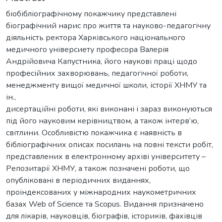
біобібліографічному покажчику представлені
біографічний нарис про життя та науково-педагогічну
діяльність ректора Харківського національного
медичного універсиету професора Валерія
Андрійовича Капустника, його наукові праці щодо
професійних захворювань, педагогічної роботи,
менеджменту вищої медичної школи, історії ХНМУ та
ін.,
дисертаційні роботи, які виконані і зараз виконуються
під його науковим керівництвом, а також інтерв’ю,
світлини. Особливістю покажчика є наявність в
бібліографічних описах посилань на повні тексти робіт,
представлених в електронному архіві університету –
Репозитарії ХНМУ, а також позначені роботи, що
опубліковані в періодичних виданнях,
проіндексованих у міжнародних наукометричних
базах Web of Science та Scopus. Видання призначено
для лікарів, науковців, біографів, істориків, фахівців