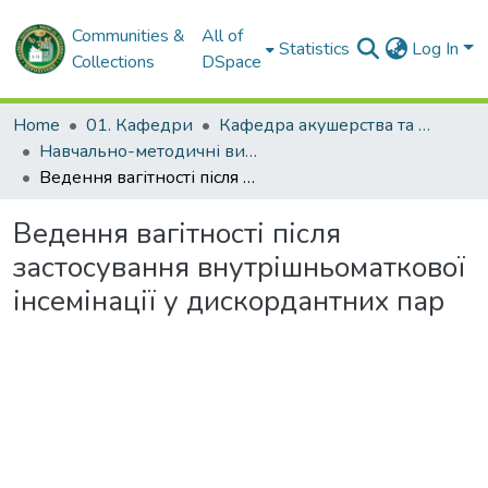
Communities &
All of
Statistics
Log In
Collections
DSpace
Home
01. Кафедри
Кафедра акушерства та гінекології № 1
Навчально-методичні видання. Кафедра акушерства та гінекології № 1
Ведення вагітності після застосування внутрішньоматкової інсемінації у дискордантних пар
Ведення вагітності після
застосування внутрішньоматкової
інсемінації у дискордантних пар