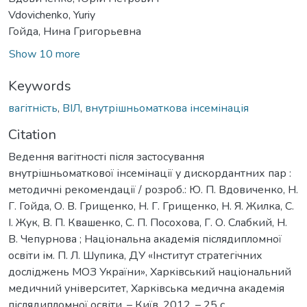
Vdovichenko, Yuriy
Гойда, Нина Григорьевна
Show 10 more
Keywords
вагітність
,
ВІЛ
,
внутрішньоматкова інсемінація
Citation
Ведення вагітності після застосування
внутрішньоматкової інсемінації у дискордантних пар :
методичні рекомендації / розроб.: Ю. П. Вдовиченко, Н.
Г. Гойда, О. В. Грищенко, Н. Г. Грищенко, Н. Я. Жилка, С.
І. Жук, В. П. Квашенко, С. П. Посохова, Г. О. Слабкий, Н.
В. Чепурнова ; Національна академія післядипломної
освіти ім. П. Л. Шупика, ДУ «Інститут стратегічних
досліджень МОЗ України», Харківський національний
медичний університет, Харківська медична академія
післядипломної освіти. – Київ, 2012. – 25 с.