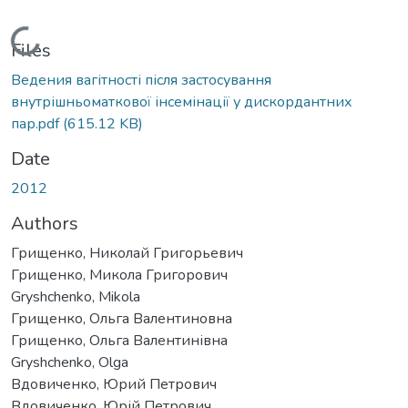
Loading...
Files
Ведения вагітності після застосування
внутрішньоматкової інсемінації у дискордантних
пар.pdf
(615.12 KB)
Date
2012
Authors
Грищенко, Николай Григорьевич
Грищенко, Микола Григорович
Gryshchenko, Mikola
Грищенко, Ольга Валентиновна
Грищенко, Ольга Валентинівна
Gryshchenko, Olga
Вдовиченко, Юрий Петрович
Вдовиченко, Юрій Петрович