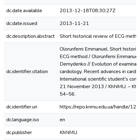
dc.date.available
2013-12-18T08:30:27Z
dc.date.issued
2013-11-21
dc.description.abstract
Short historical review of ECG meth
Olorunfemi Emmanuel. Short historica
ECG method / Olorunfemi Emmanuel,
Demydenko // Evolution of examinat
dc.identifier.citation
cardiology. Recent advances in cardia
International scientific student’s conf
21 November 2013 / KhNMU. – Khark
54–56.
dc.identifier.uri
https://repo.knmu.edu.ua/handle/
dc.language.iso
en
dc.publisher
KhNMU