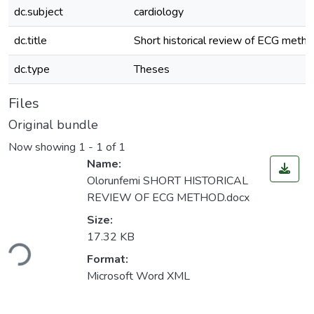
dc.subject
cardiology
dc.title
Short historical review of ECG meth
dc.type
Theses
Files
Original bundle
Now showing
1 - 1 of 1
Name:
Olorunfemi SHORT HISTORICAL
REVIEW OF ECG METHOD.docx
Size:
17.32 KB
ding...
Format:
Microsoft Word XML