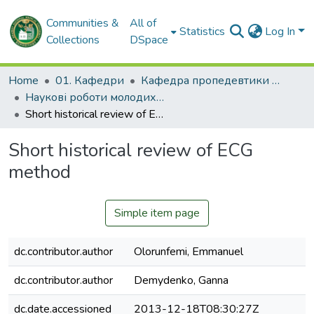
Communities &
All of
Statistics
Log In
Collections
DSpace
Home
01. Кафедри
Кафедра пропедевтики внутрішньої медицини № 1, основ біоетики та біобезпеки
Наукові роботи молодих дослідників. Кафедра пропедевтики внутрішньої медицини № 1, основ біоетики та біобезпеки
Short historical review of ECG method
Short historical review of ECG
method
Simple item page
dc.contributor.author
Olorunfemi, Emmanuel
dc.contributor.author
Demydenko, Ganna
dc.date.accessioned
2013-12-18T08:30:27Z