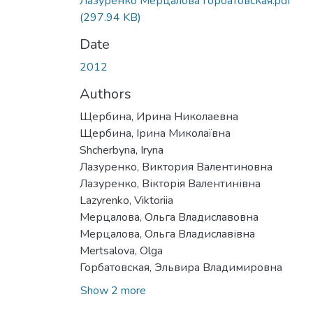
Лазуренко Мерцалова Горбатовская.pdf
(297.94 KB)
Date
2012
Authors
Щербина, Ирина Николаевна
Щербина, Ірина Миколаївна
Shcherbyna, Iryna
Лазуренко, Виктория Валентиновна
Лазуренко, Вікторія Валентинівна
Lazyrenko, Viktoriia
Мерцалова, Ольга Владиславовна
Мерцалова, Ольга Владиславівна
Mertsalova, Olga
Горбатовская, Эльвира Владимировна
Show 2 more