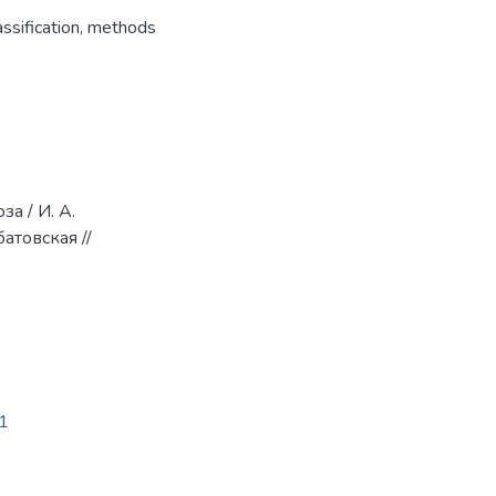
assification, methods
а / И. А.
атовская //
 1