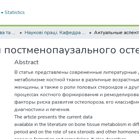
Statistics
Кафедра акушерства та гінекології № 1
Наукові праці. Кафедра акушерства та гінекології № 1
 постменопаузального ост
Abstract
В статье представлены современные литературные
метаболизме костной ткани в различные возрастны
женщины, а также о роли половых стероидов и дру
процессах костного формирования и ремоделиров
факторы риска развития остеопороза, его классифи
диагностики и лечения.
The article presents the current data
available in the literature on bone tissue metabolism in di
period and on the role of sex steroids and other hormones