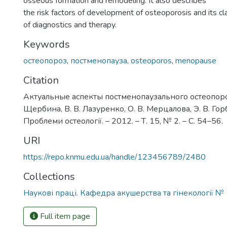
osseous formation and remodeling. It also describes
the risk factors of development of osteoporosis and its cl
of diagnostics and therapy.
Keywords
остеопороз
,
постменопауза
,
osteoporos
,
menopause
Citation
Актуальные аспекты постменопаузального остеопороз
Щербина, В. В. Лазуренко, О. В. Мерцалова, Э. В. Горб
Проблеми остеології. – 2012. – Т. 15, № 2. – С. 54–56.
URI
https://repo.knmu.edu.ua/handle/123456789/2480
Collections
Наукові праці. Кафедра акушерства та гінекології №
Full item page