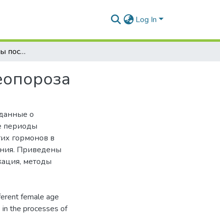
Log In
Актуальные аспекты постменопаузального остеопороза
еопороза
 данные о
е периоды
гих гормонов в
ания. Приведены
кация, методы
fferent female age
 in the processes of