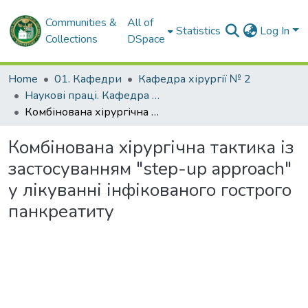
Communities &
All of
Statistics
Log In
Collections
DSpace
Home
01. Кафедри
Кафедра хірургії № 2
Наукові праці. Кафедра хірургії № 2
Комбінована хірургічна тактика із застосуванням "step-up approach" у лікуванні інфікованого гострого панкреатиту
Комбінована хірургічна тактика із
застосуванням "step-up approach"
у лікуванні інфікованого гострого
панкреатиту