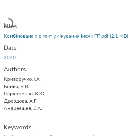
Loading...
Files
Комбінована хір такт у лікування інфік ГП.pdf
(2.1 MB)
Date
2020
Authors
Криворучко, І.А.
Бойко, В.В.
Пархоменко, К.Ю.
Дроздова, А.Г.
Андреєщев, С.А.
Keywords