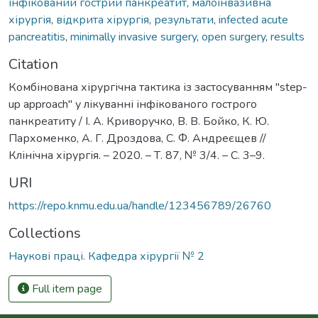
інфікований гострий панкреатит
,
малоінвазивна
хірургія
,
відкрита хірургія
,
результати
,
infected acute
pancreatitis
,
minimally invasive surgery
,
open surgery
,
results
Citation
Комбінована хірургічна тактика із застосуванням "step-
up approach" у лікуванні інфікованого гострого
панкреатиту / І. А. Криворучко, В. В. Бойко, К. Ю.
Пархоменко, А. Г. Дроздова, С. Ф. Андреєщев //
Клінічна хірургія. – 2020. – Т. 87, № 3/4. – С. 3–9.
URI
https://repo.knmu.edu.ua/handle/123456789/26760
Collections
Наукові праці. Кафедра хірургії № 2
Full item page