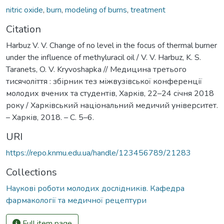
nitric oxide
,
burn
,
modeling of burns
,
treatment
Citation
Harbuz V. V. Change of no level in the focus of thermal burner
under the influence of methyluracil oil / V. V. Harbuz, K. S.
Taranets, O. V. Kryvoshapka // Медицина третього
тисячоліття : збірник тез міжвузівської конференції
молодих вчених та студентів, Харків, 22–24 січня 2018
року / Харківський національний медичий університет.
– Харків, 2018. – С. 5–6.
URI
https://repo.knmu.edu.ua/handle/123456789/21283
Collections
Наукові роботи молодих дослідників. Кафедра
фармакології та медичної рецептури
Full item page