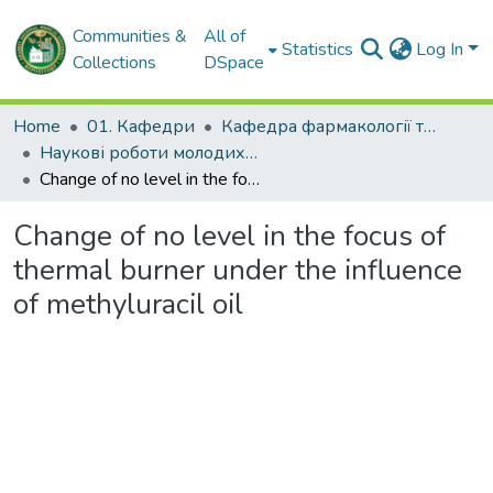
Communities &
All of
Statistics
Log In
Collections
DSpace
Home
01. Кафедри
Кафедра фармакології та медичної рецептури
Наукові роботи молодих дослідників. Кафедра фармакології та медичної рецептури
Change of no level in the focus of thermal burner under the influence of methyluracil oil
Change of no level in the focus of
thermal burner under the influence
of methyluracil oil