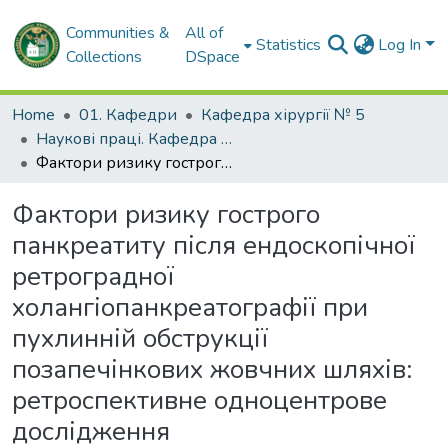
Communities &
All of
Statistics
Log In
Collections
DSpace
Home
01. Кафедри
Кафедра хірургії № 5
Наукові праці. Кафедра хірургії № 5
Фактори ризику гострого панкреатиту після ендоскопічної ретроградної холангіопанкреатографії при пухлинній обструкції позапечінкових жовчних шляхів: ретроспективне одноцентрове дослідження
Фактори ризику гострого
панкреатиту після ендоскопічної
ретроградної
холангіопанкреатографії при
пухлинній обструкції
позапечінкових жовчних шляхів:
ретроспективне одноцентрове
дослідження