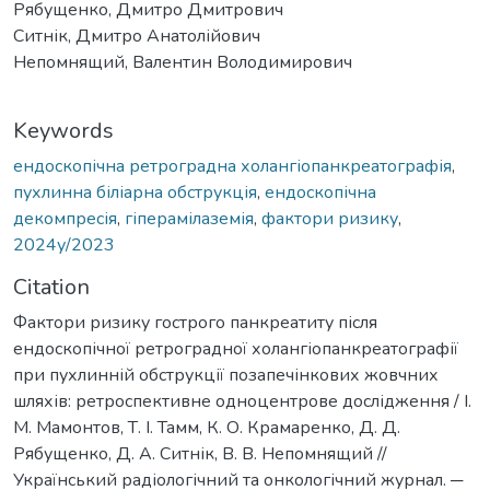
Рябущенко, Дмитро Дмитрович
Ситнік, Дмитро Анатолійович
Непомнящий, Валентин Володимирович
Keywords
ендоскопічна ретроградна холангіопанкреатографія
,
пухлинна біліарна обструкція
,
ендоскопічна
декомпресія
,
гіперамілаземія
,
фактори ризику
,
2024у/2023
Citation
Фактори ризику гострого панкреатиту після
ендоскопічної ретроградної холангіопанкреатографії
при пухлинній обструкції позапечінкових жовчних
шляхів: ретроспективне одноцентрове дослідження / І.
М. Мамонтов, Т. І. Тамм, К. О. Крамаренко, Д. Д.
Рябущенко, Д. А. Ситнік, В. В. Непомнящий //
Український радіологічний та онкологічний журнал. ─