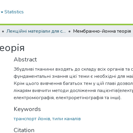
Statistics
Лекційні матеріали для студентів. Кафедра фізіології
Мембранно-йонна теорія
еорія
Abstract
Збудливі тканини входять до складу всіх органів та 
фундаментальні знання цієї теми є необхідні для май
Крім цього вивчення багатьох тем у цій главі дозво
лікарям вивчити методи досліження пацієнтів(елект
електроміографія, електроретінографія та інші).
Keywords
транспорт йонів
,
типи каналів
Citation