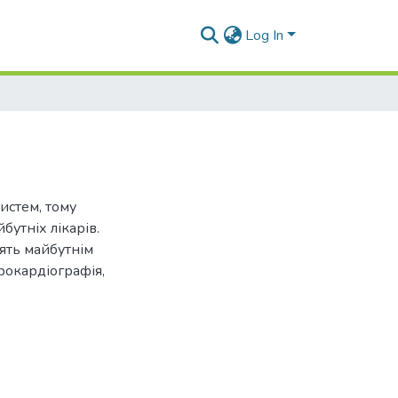
Log In
систем, тому
бутніх лікарів.
лять майбутнім
рокардіографія,