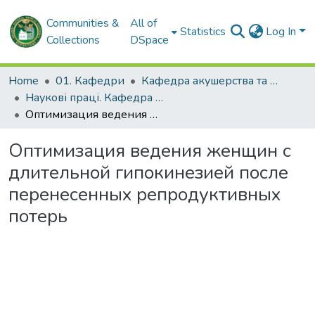
Communities &
All of
Statistics
Log In
Collections
DSpace
Home
01. Кафедри
Кафедра акушерства та гінекології № 2
Наукові праці. Кафедра акушерства та гінекології № 2
Оптимизация ведения женщин с длительной гипокинезией после перенесенных репродуктивных потерь
Оптимизация ведения женщин с
длительной гипокинезией после
перенесенных репродуктивных
потерь