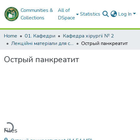
Communities &
All of
Statistics
Log In
Collections
DSpace
Home
01. Кафедри
Кафедра хірургії № 2
Лекційні матеріали для студентів. Кафедра хірургії № 2
Острый панкреатит
Острый панкреатит
oading...
Files