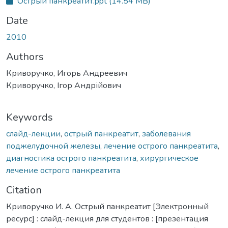
Острый панкреатит.ppt
(14.54 MB)
Date
2010
Authors
Криворучко, Игорь Андреевич
Криворучко, Ігор Андрійович
Keywords
слайд-лекции
,
острый панкреатит
,
заболевания
поджелудочной железы
,
лечение острого панкреатита
,
диагностика острого панкреатита
,
хирургическое
лечение острого панкреатита
Citation
Криворучко И. А. Острый панкреатит [Электронный
ресурс] : слайд-лекция для студентов : [презентация