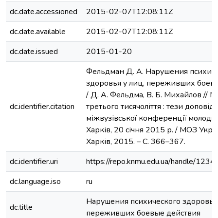
dc.date.accessioned
2015-02-07T12:08:11Z
dc.date.available
2015-02-07T12:08:11Z
dc.date.issued
2015-01-20
Фельдман Д. А. Нарушения психич
здоровья у лиц, переживших боев
/ Д. А. Фельдма, В. Б. Михайлов //
dc.identifier.citation
третього тисячоліття : тези доповід
міжвузівської конференції молоди
Харків, 20 січня 2015 р. / МОЗ Укра
Харків, 2015. – С. 366–367.
dc.identifier.uri
https://repo.knmu.edu.ua/handle/12
dc.language.iso
ru
Нарушения психического здоровья 
dc.title
переживших боевые действия