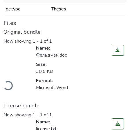
dc.type
Theses
Files
Original bundle
Now showing
1 - 1 of 1
Name:
Фельдман.doc
Size:
30.5 KB
oading...
Format:
Microsoft Word
License bundle
Now showing
1 - 1 of 1
Name:
license.txt