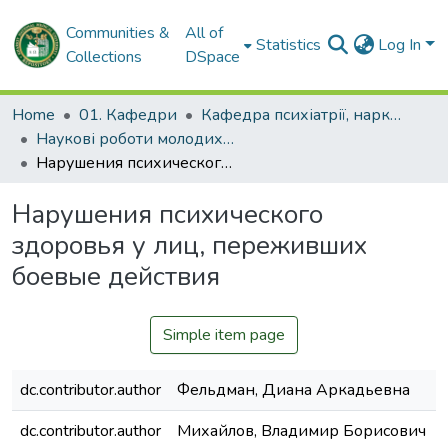
Communities &
All of
Statistics
Log In
Collections
DSpace
Home
01. Кафедри
Кафедра психіатрії, наркології, медичної психології та соціальної роботи
Наукові роботи молодих дослідників та кваліфікаційні роботи. Кафедра психіатрії, наркології, медичної психології та соціальної роботи
Нарушения психического здоровья у лиц, переживших боевые действия
Нарушения психического
здоровья у лиц, переживших
боевые действия
Simple item page
dc.contributor.author
Фельдман, Диана Аркадьевна
dc.contributor.author
Михайлов, Владимир Борисович