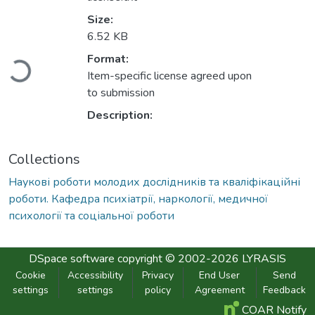
Size:
6.52 KB
oading...
Format:
Item-specific license agreed upon
to submission
Description:
Collections
Наукові роботи молодих дослідників та кваліфікаційні
роботи. Кафедра психіатрії, наркології, медичної
психології та соціальної роботи
DSpace software
copyright © 2002-2026
LYRASIS
Cookie
Accessibility
Privacy
End User
Send
settings
settings
policy
Agreement
Feedback
COAR Notify