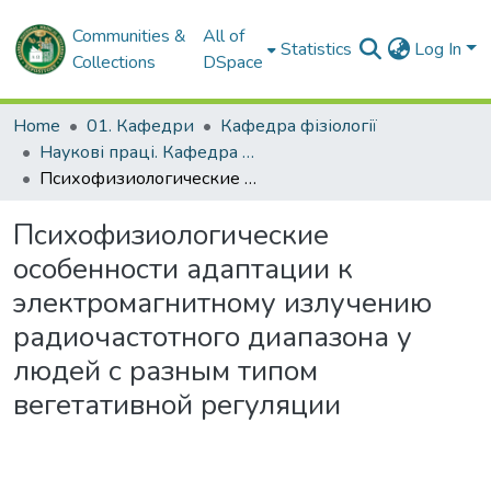
Communities &
All of
Statistics
Log In
Collections
DSpace
Home
01. Кафедри
Кафедра фізіології
Наукові праці. Кафедра фізіології
Психофизиологические особенности адаптации к электромагнитному излучению радиочастотного диапазона у людей с разным типом вегетативной регуляции
Психофизиологические
особенности адаптации к
электромагнитному излучению
радиочастотного диапазона у
людей с разным типом
вегетативной регуляции