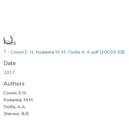
Loading...
Files
7 - Сокол Е. Н., Ковалёв М. М., Глоба А. А..pdf
(200.05 KB)
Date
2017
Authors
Сокол, Е.Н.
Ковалёв, М.М.
Глоба, А.А.
Зленко, В.В.