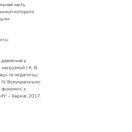
льная часть
чиной которого
ации.
енты
 давления у
нагрузкой / К. В.
ції та педагогіці:
 IV Всеукраїнської
фізіології з
У. – Харків, 2017.