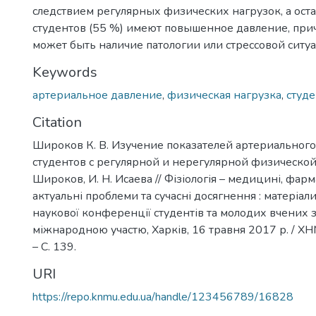
следствием регулярных физических нагрузок, а оста
студентов (55 %) имеют повышенное давление, при
может быть наличие патологии или стрессовой ситу
Keywords
артериальное давление
,
физическая нагрузка
,
студ
Citation
Широков К. В. Изучение показателей артериального
студентов с регулярной и нерегулярной физической 
Широков, И. Н. Исаева // Фізіологія – медицині, фарма
актуальні проблеми та сучасні досягнення : матеріали
наукової конференції студентів та молодих вчених з 
міжнародною участю, Харків, 16 травня 2017 р. / ХНМ
– С. 139.
URI
https://repo.knmu.edu.ua/handle/123456789/16828