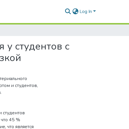
Log In
 у студентов с
зкой
териального
том и студентов,
.
и студентов
 что 45 %
, что является