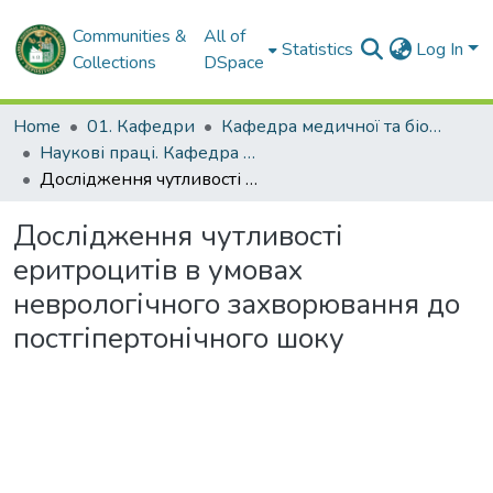
Communities &
All of
Statistics
Log In
Collections
DSpace
Home
01. Кафедри
Кафедра медичної та біологічної фізики і медичної інформатики
Наукові праці. Кафедра медичної та біологічної фізики і медичної інформатики
Дослідження чутливості еритроцитів в умовах неврологічного захворювання до постгіпертонічного шоку
Дослідження чутливості
еритроцитів в умовах
неврологічного захворювання до
постгіпертонічного шоку