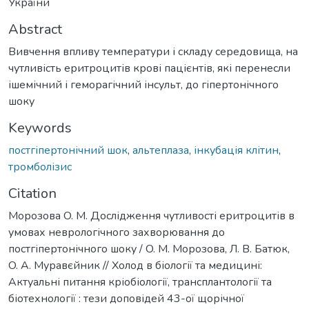
України
Abstract
Вивчення впливу температури і складу середовища, на
чутливість еритроцитів крові пацієнтів, які перенесли
ішемічний і геморагічний інсульт, до гіпертонічного
шоку
Keywords
постгіпертонічний шок
,
альтеплаза
,
інкубація клітин
,
тромболізис
Citation
Морозова O. M. Дослідження чутливості еритроцитів в
умовах неврологічного захворювання до
постгіпертонічного шоку / O. M. Морозова, Л. В. Батюк,
O. А. Муравєйник // Холод в біології та медицині:
Актуальні питання кріобіології, трансплантології та
біотехнології : тези доповідей 43-ої щорічної