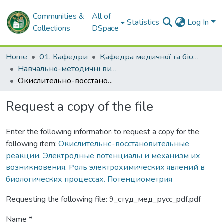
Communities &
All of
Statistics
Log In
Collections
DSpace
Home
01. Кафедри
Кафедра медичної та біоорганічної хімії
Навчально-методичні видання. Кафедра медичної та біоорганічної хімії
Окислительно-восстановительные реакции. Электродные потенциалы и механизм их возникновения. Роль электрохимических явлений в биологических процессах. Потенциометрия
Request a copy of the file
Enter the following information to request a copy for the
following item:
Окислительно-восстановительные
реакции. Электродные потенциалы и механизм их
возникновения. Роль электрохимических явлений в
биологических процессах. Потенциометрия
Requesting the following file: 9_студ_мед_русс_pdf.pdf
Name *