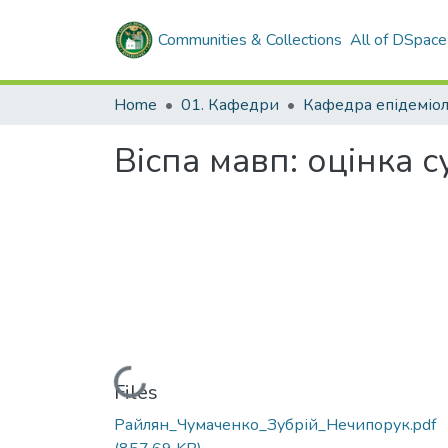
Communities & Collections
All of DSpace
Home
01. Кафедри
Кафедра епідеміол
Віспа мавп: оцінка 
Loading...
Files
Райлян_Чумаченко_Зубрій_Нечипорук.pdf