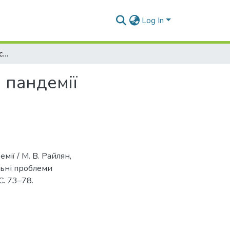
Log In
Віспа мавп: оцінка сучасних загроз виникнення пандемії
 пандемії
ії / М. В. Райлян,
альні проблеми
С. 73–78.