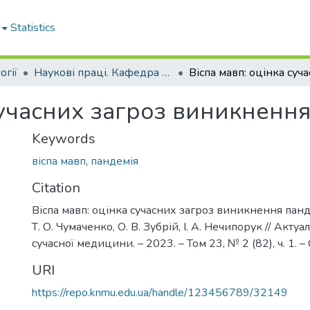
Statistics
огії
Наукові праці. Кафедра епідеміології
сучасних загроз виникнення
Keywords
віспа мавп
,
пандемія
Citation
Віспа мавп: оцінка сучасних загроз виникнення пандем
Т. О. Чумаченко, О. В. Зубрій, І. А. Нечипорук // Акту
сучасної медицини. – 2023. – Том 23, № 2 (82), ч. 1. – 
URI
https://repo.knmu.edu.ua/handle/123456789/32149