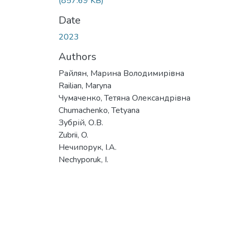
(857.69 KB)
Date
2023
Authors
Райлян, Марина Володимирівна
Railian, Maryna
Чумаченко, Тетяна Олександрівна
Chumachenko, Tetyana
Зубрій, О.В.
Zubrii, O.
Нечипорук, І.А.
Nechyporuk, I.