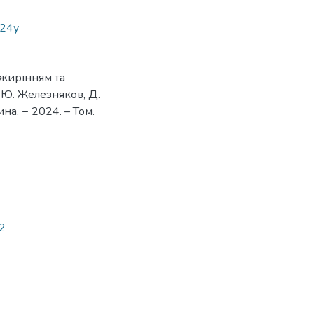
24у
ожирінням та
. Ю. Железняков, Д.
на. − 2024. – Том.
 2