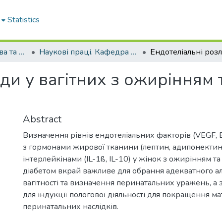
Statistics
Кафедра акушерства та гінекології № 2
Наукові праці. Кафедра акушерства та гінекології № 2
ди у вагітних з ожирінням 
Abstract
Визначення рівнів ендотеліальних факторів (VEGF, 
з гормонами жирової тканини (лептин, адипонектин
інтерлейкінами (IL-1ß, IL-10) у жінок з ожирінням т
діабетом вкрай важливе для обрання адекватного а
вагітності та визначення перинатальних уражень, а за
для індукції пологової діяльності для покращення м
перинатальних наслідків.