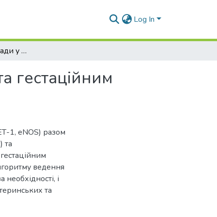
Log In
Ендотеліальні розлади у вагітних з ожирінням та гестаційним цукровим діабетом
та гестаційним
ЕТ-1, eNOS) разом
) та
а гестаційним
лгоритму ведення
 необхідності, і
атеринських та