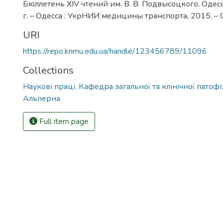
Бюллетень XIV чтений им. В. В. Подвысоцкого, Одес
г. – Одесса : УкрНИИ медицины транспорта, 2015. – 
URI
https://repo.knmu.edu.ua/handle/123456789/11096
Collections
Наукові праці. Кафедра загальної та клінічної патофіз
Альперна
Full item page