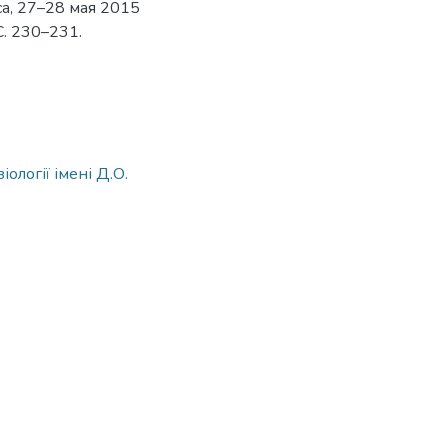
са, 27–28 мая 2015
С. 230–231.
іології імені Д.О.