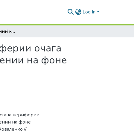
Log In
Динамика изменений клеточного состава периферии очага воспаления при вторично хроническом воспалении на фоне введения натрия нуклеината
иферии очага
лении на фоне
остава периферии
лении на фоне
Коваленко //