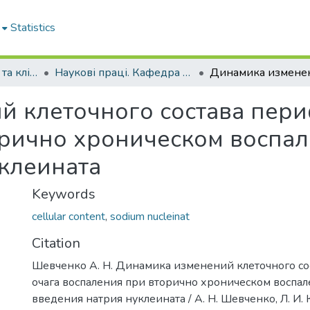
Statistics
Кафедра загальної та клінічної патологічної фізіології імені Д.О. Альперна
Наукові праці. Кафедра загальної та клінічної патофізіології імені Д.О. Альперна
й клеточного состава пер
орично хроническом воспа
клеината
Keywords
cellular content
,
sodium nucleinat
Citation
Шевченко А. Н. Динамика изменений клеточного с
очага воспаления при вторично хроническом воспа
введения натрия нуклеината / А. Н. Шевченко, Л. И. 