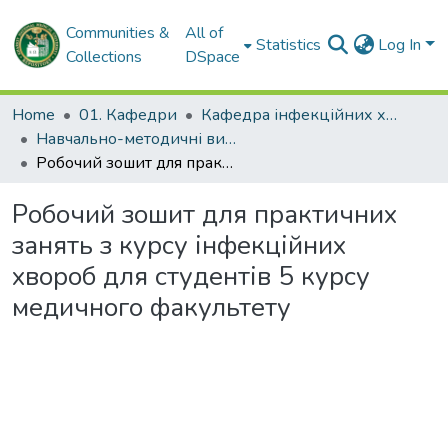
Communities &
All of
Statistics
Log In
Collections
DSpace
Home
01. Кафедри
Кафедра інфекційних хвороб, дитячих інфекційних хвороб та фтизіатрії
Навчально-методичні видання. Кафедра інфекційних хвороб та фтизіатрії
Робочий зошит для практичних занять з курсу інфекційних хвороб для студентів 5 курсу медичного факультету
Робочий зошит для практичних
занять з курсу інфекційних
хвороб для студентів 5 курсу
медичного факультету