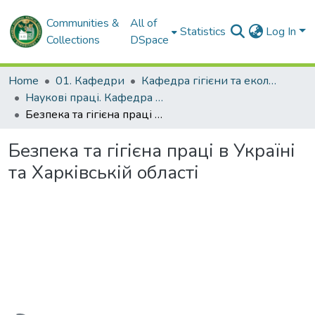
Communities &
All of
Statistics
Log In
Collections
DSpace
Home
01. Кафедри
Кафедра гігієни та екології № 2
Наукові праці. Кафедра гігієни та екології № 2
Безпека та гігієна праці в Україні та Харківській області
Безпека та гігієна праці в Україні
та Харківській області
Loading...