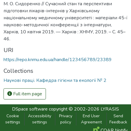
М. О. Сидоренко // Сучасний стан та перспективи
підготовки лікарів-інтернів у Харківському
національному медичному університеті : матеріали 45-ї
науково-методичної конференції з інтернатури,
Харків, 10 квітня 2019. — Харків : ХНМУ, 2019. – С. 45–
46.
URI
https://repo.knmu.edu.ua/handle/123456789/23389
Collections
Наукові праці. Кафедра гігієни та екології № 2
Full item page
DSpace software
copyright © 2002-2026
LYRASIS
Cookie
Accessibility
Privacy
End User
Send
settings
settings
policy
Agreement
Feedback
COAR Notify